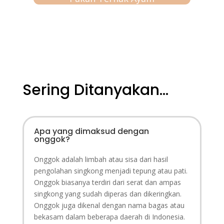
Sering Ditanyakan…
Apa yang dimaksud dengan
onggok?
Onggok adalah limbah atau sisa dari hasil
pengolahan singkong menjadi tepung atau pati.
Onggok biasanya terdiri dari serat dan ampas
singkong yang sudah diperas dan dikeringkan.
Onggok juga dikenal dengan nama bagas atau
bekasam dalam beberapa daerah di Indonesia.