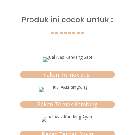
Produk ini cocok untuk :
Pakan Ternak Sapi
Pakan Ternak Kambing
Pakan Ternak Ayam