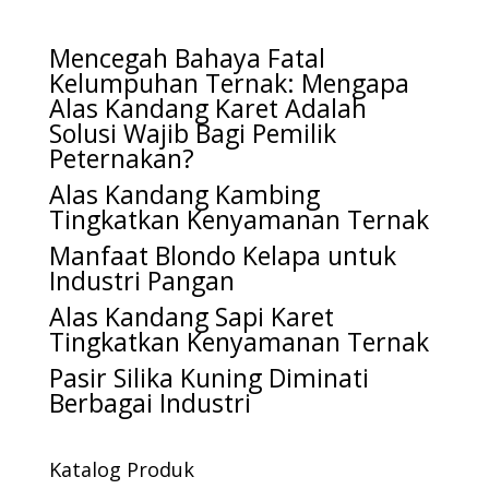
Mencegah Bahaya Fatal
Kelumpuhan Ternak: Mengapa
Alas Kandang Karet Adalah
Solusi Wajib Bagi Pemilik
Peternakan?
Alas Kandang Kambing
Tingkatkan Kenyamanan Ternak
Manfaat Blondo Kelapa untuk
Industri Pangan
Alas Kandang Sapi Karet
Tingkatkan Kenyamanan Ternak
Pasir Silika Kuning Diminati
Berbagai Industri
Katalog Produk